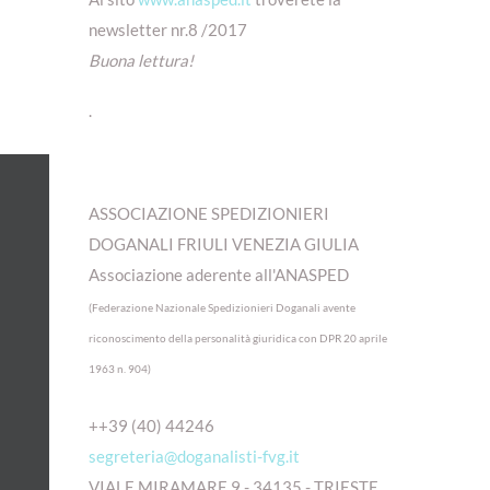
newsletter nr.8 /2017
Buona lettura!
.
ASSOCIAZIONE SPEDIZIONIERI
DOGANALI FRIULI VENEZIA GIULIA
Associazione aderente all'ANASPED
(Federazione Nazionale Spedizionieri Doganali avente
riconoscimento della personalità giuridica con DPR 20 aprile
1963 n. 904)
++39 (40) 44246
segreteria@doganalisti-fvg.it
VIALE MIRAMARE 9 - 34135 - TRIESTE